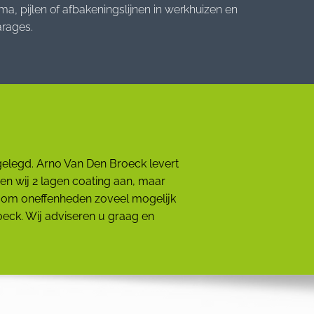
rma, pijlen of afbakeningslijnen in werkhuizen en
arages.
 gelegd. Arno Van Den Broeck levert
en wij 2 lagen coating aan, maar
ag om oneffenheden zoveel mogelijk
oeck. Wij adviseren u graag en