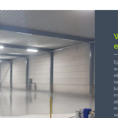
Ep
wa
el
na
ba
ma
al
mo
ve