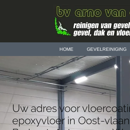
HOME
GEVELREINIGING
Uw adres voor vloercoat
epoxyvloer in Oost-vlaa