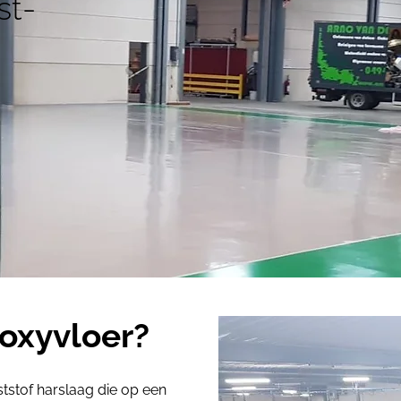
st-
poxyvloer?
tstof harslaag die op een