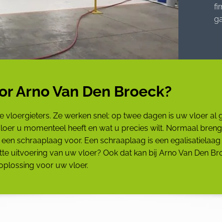
fi
g
or Arno Van Den Broeck?
rde vloergieters. Ze werken snel: op twee dagen is uw vloer al
 vloer u momenteel heeft en wat u precies wilt. Normaal breng
n een schraaplaag voor. Een schraaplaag is een egalisatiela
atte uitvoering van uw vloer? Ook dat kan bij Arno Van Den Br
plossing voor uw vloer.