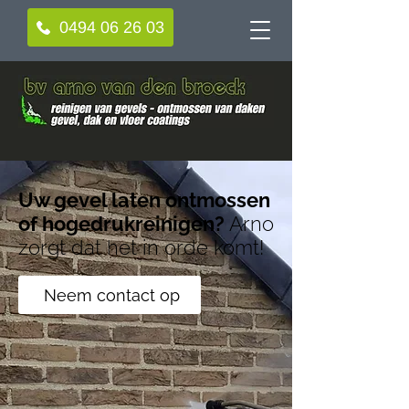
0494 06 26 03
Uw gevel laten ontmossen
of hogedrukreinigen?
Arno
zorgt dat het in orde komt!
Neem contact op