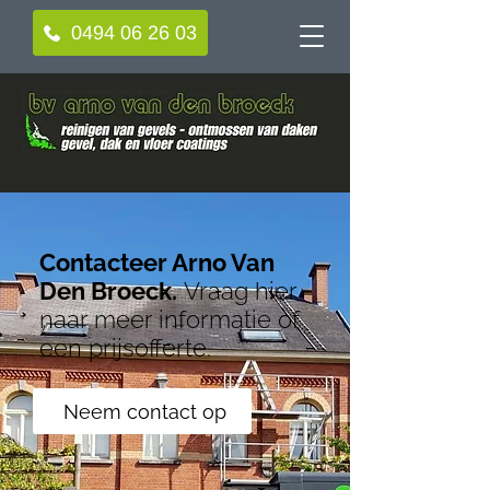
0494 06 26 03
Contacteer Arno Van
Den Broeck.
Vraag hier
naar meer informatie of
een prijsofferte.
Neem contact op