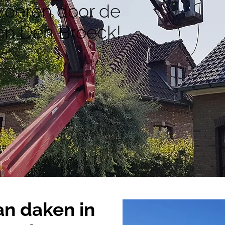
tvoeren door de
Van Den Broeck!
n daken in