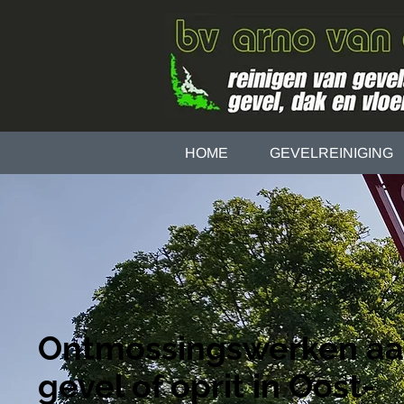
HOME
GEVELREINIGING
Ontmossingswerken aa
gevel of oprit in Oost-