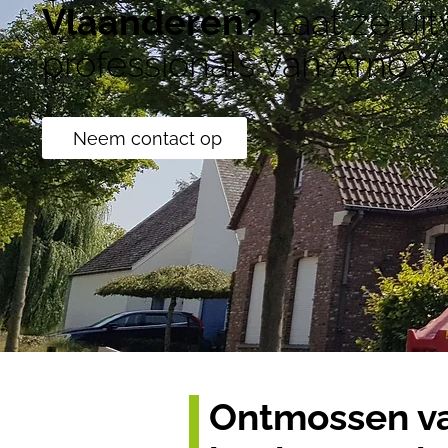
Vlaanderen?
Laat ze ui
professionals van Arno 
Neem contact op
Ontmossen va