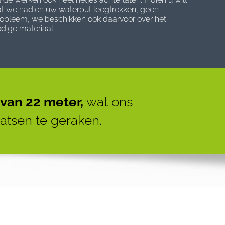
t we nadien uw waterput leegtrekken, geen
obleem, we beschikken ook daarvoor over het
dige materiaal.
van 22 meter,
wat ons
aatsen te geraken.