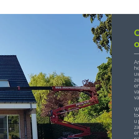
o
Ar
he
uw
ze
er
va
va
We
to
u 
za
e
na