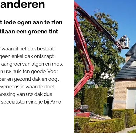
aanderen
 lede ogen aan te zien
tilaan een groene tint
s waaruit het dak bestaat
), geen enkel dak ontsnapt
 aangroei van algen en mos.
an uw huis ten goede. Voor
oper en gezond dak en oogt
 eveneens in waarde doet
tmossing van uw dak dus
pecialisten vind je bij Arno