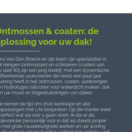
Ontmossen & coaten: de
plossing voor uw dak!
no Van Den Broeck en zijn team zijn specialisten in
t reinigen (ontmossen) en schilderen (coaten) van
 dak! Wij zijn een jong bedrijf, met een dynamische
lfwerkende zaakvoerder die reeds een paar jaar
varing heeft in het ontmossen, coaten, aanbrengen
n hydrofuges (siliconen voor waterdicht maken, ook
n uw muur) en hogedrukreinigen van daken.
 nemen de tijd om onze werkwijze en alle
epassingen met u te bespreken. Op die manier weet
perfect wat wij voor u gaan doen. Ik sta er als
akvoerder persoonlijk voor in dat wij steeds proper
n met grote nauwkeurigheid werken en uw woning
 de werken ook heel netjes achterlaten. Indien u wilt